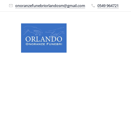
onoranzefunebriorlandosm@gmail.com
0549 964721